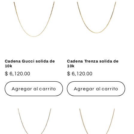
Cadena Gucci solida de
Cadena Trenza solida de
10k
10k
Precio
$ 6,120.00
Precio
$ 6,120.00
habitual
habitual
Agregar al carrito
Agregar al carrito