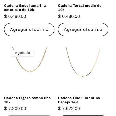
Cadena Gucci amarilla
Cadena Torzal medio de
asterisco de 10k
10k
Precio
$ 6,480.00
Precio
$ 6,480.00
habitual
habitual
Agregar al carrito
Agregar al carrito
Agotado
Cadena Figaro rombo fina
Cadena Guc Florentino
10k
Espejo 14K
Precio
$ 7,200.00
Precio
$ 7,672.00
habitual
habitual