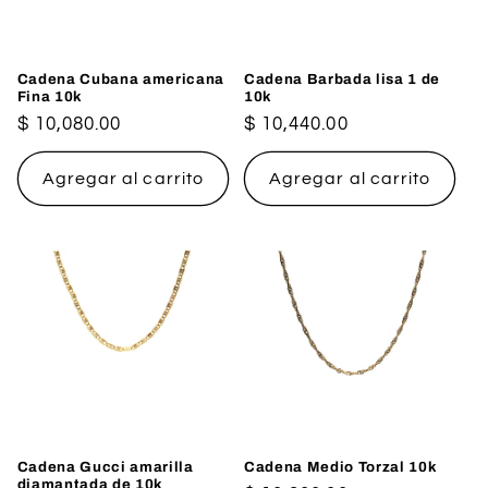
Cadena Cubana americana
Cadena Barbada lisa 1 de
Fina 10k
10k
Precio
$ 10,080.00
Precio
$ 10,440.00
habitual
habitual
Agregar al carrito
Agregar al carrito
Cadena Gucci amarilla
Cadena Medio Torzal 10k
diamantada de 10k