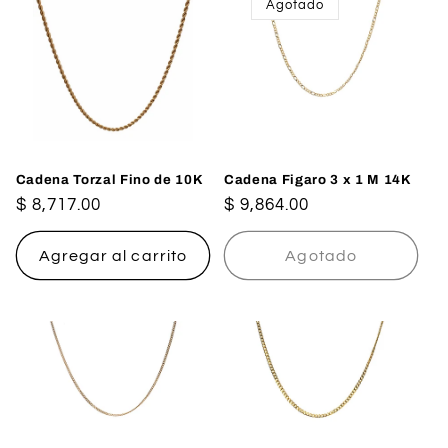
Agotado
Cadena Torzal Fino de 10K
Cadena Figaro 3 x 1 M 14K
Precio
$ 8,717.00
Precio
$ 9,864.00
habitual
habitual
Agregar al carrito
Agotado