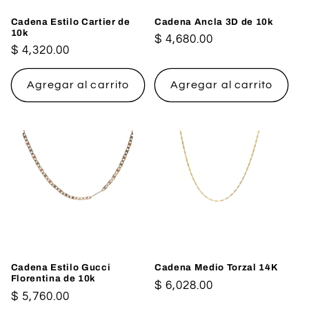
Cadena Estilo Cartier de
Cadena Ancla 3D de 10k
10k
Precio
$ 4,680.00
Precio
$ 4,320.00
habitual
habitual
Agregar al carrito
Agregar al carrito
Cadena Estilo Gucci
Cadena Medio Torzal 14K
Florentina de 10k
Precio
$ 6,028.00
Precio
$ 5,760.00
habitual