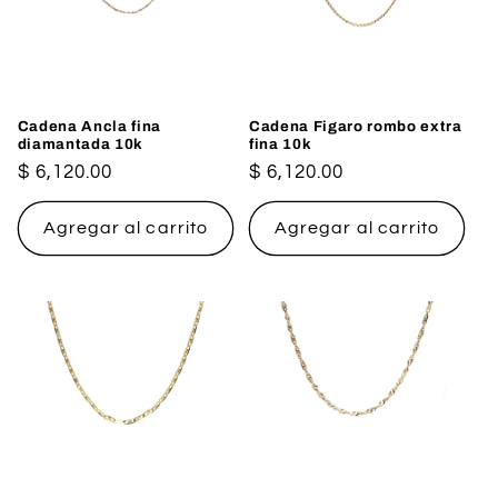
Cadena Ancla fina
Cadena Figaro rombo extra
diamantada 10k
fina 10k
Precio
$ 6,120.00
Precio
$ 6,120.00
habitual
habitual
Agregar al carrito
Agregar al carrito