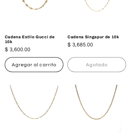
Cadena Estilo Gucci de
Cadena Singapur de 10k
10k
Precio
$ 3,685.00
Precio
$ 3,600.00
habitual
habitual
Agregar al carrito
Agotado