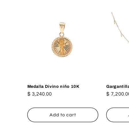
Medalla Divino niño 10K
Gargantill
Regular
$ 3,240.00
Regular
$ 7,200.0
price
price
Add to cart