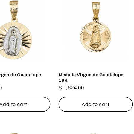
irgen de Guadalupe
Medalla Virgen de Guadalupe
10K
0
Regular
$ 1,624.00
price
Add to cart
Add to cart