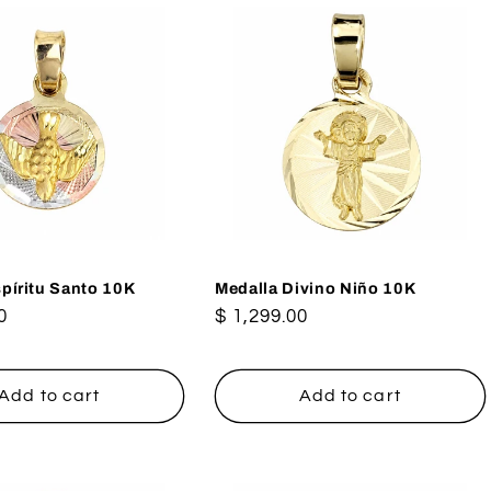
píritu Santo 10K
Medalla Divino Niño 10K
0
Regular
$ 1,299.00
price
Add to cart
Add to cart