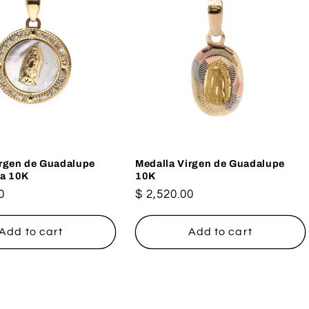
irgen de Guadalupe
Medalla Virgen de Guadalupe
la 10K
10K
0
Regular
$ 2,520.00
price
Add to cart
Add to cart