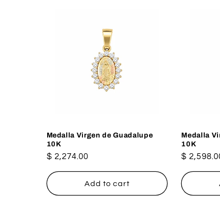
Medalla Virgen de Guadalupe
Medalla V
10K
10K
Regular
$ 2,274.00
Regular
$ 2,598.0
price
price
Add to cart