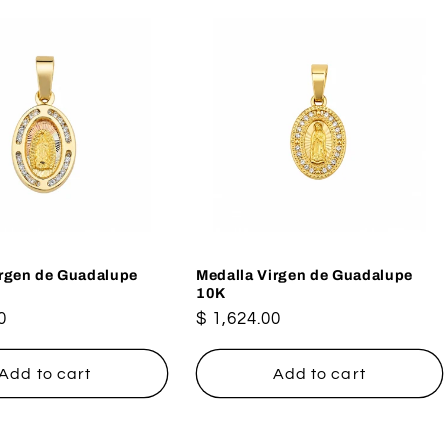
irgen de Guadalupe
Medalla Virgen de Guadalupe
10K
0
Regular
$ 1,624.00
price
Add to cart
Add to cart