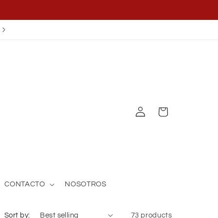
¡APLICA EL CUPÓN OFF25!
Log
Cart
in
CONTACTO
NOSOTROS
Sort by:
73 products