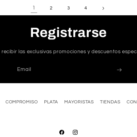
1
2
3
4
Registrarse
 recibir las exclusivas promociones y descuentos especi
Email
COMPROMISO
PLATA
MAYORISTAS
TIENDAS
CON
Facebook
Instagram