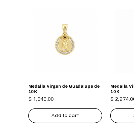
Medalla Virgen de Guadalupe de
Medalla V
10K
10K
Regular
$ 1,949.00
Regular
$ 2,274.0
price
price
Add to cart