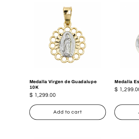
Medalla Virgen de Guadalupe
Medalla Es
10K
Regular
$ 1,299.0
Regular
$ 1,299.00
price
price
Add to cart