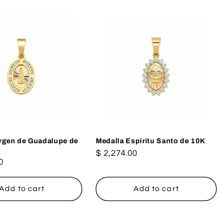
irgen de Guadalupe de
Medalla Espíritu Santo de 10K
Regular
$ 2,274.00
0
price
Add to cart
Add to cart