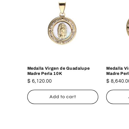
Medalla Virgen de Guadalupe
Medalla V
Madre Perla 10K
Madre Per
Regular
$ 6,120.00
Regular
$ 8,640.0
price
price
Add to cart