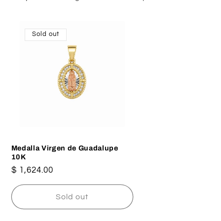
Sold out
Medalla Virgen de Guadalupe
10K
Regular
$ 1,624.00
price
Sold out