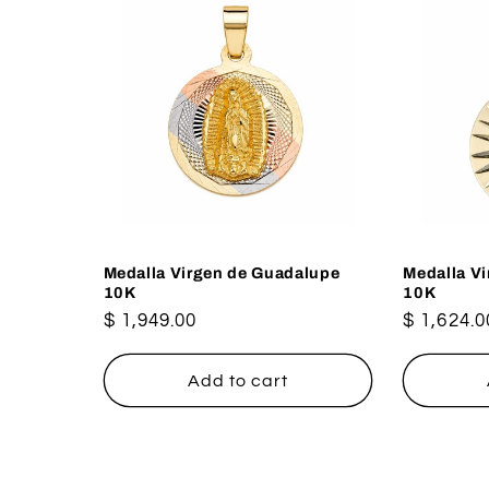
Medalla Virgen de Guadalupe
Medalla V
10K
10K
Regular
$ 1,949.00
Regular
$ 1,624.0
price
price
Add to cart