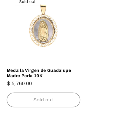
Sold out
Medalla Virgen de Guadalupe
Madre Perla 10K
Regular
$ 5,760.00
price
Sold out