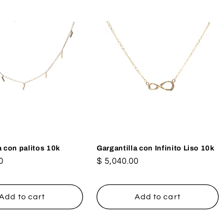
a con palitos 10k
Gargantilla con Infinito Liso 10k
0
Regular
$ 5,040.00
price
Add to cart
Add to cart