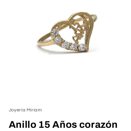
Open
media
1
in
Joyería Miriam
modal
Anillo 15 Años corazón