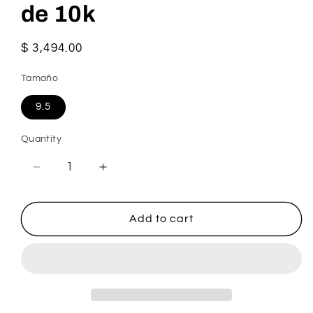
de 10k
Regular
$ 3,494.00
price
Tamaño
9.5
Quantity
Decrease
Increase
quantity
quantity
for
for
Anillo
Anillo
Add to cart
15
15
Años
Años
corazón
corazón
de
de
10k
10k