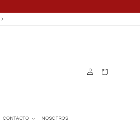
¡APLICA EL CUPÓN OFF25!
Log
Cart
in
CONTACTO
NOSOTROS