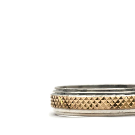
Skip to
product
information