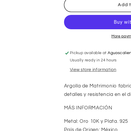
Argolla
Argolla
Add t
de
de
Matrimonio
Matrimonio
Oro
Oro
10k
10k
y
y
More paym
Plata
Plata
.925
.925
Pickup available at
Aguascalie
Usually ready in 24 hours
View store information
Argolla de Matrimonio fabric
detalles y resistencia en el d
MÁS INFORMACIÓN
Metal: Oro 10K y Plata. 925
País de Origen: México