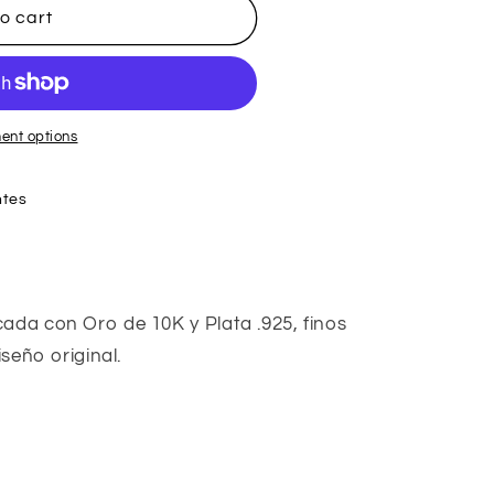
o cart
ent options
ntes
ada con Oro de 10K y Plata .925, finos 
iseño original.