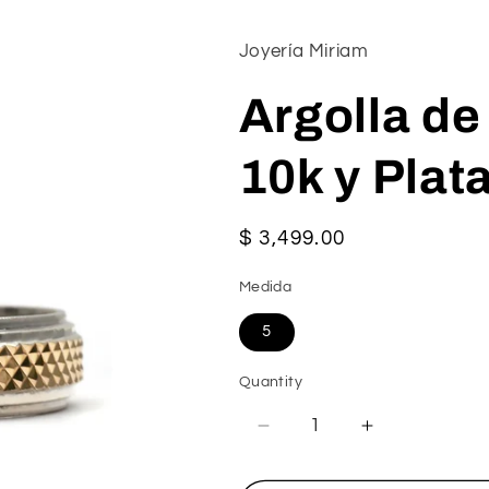
Joyería Miriam
Argolla de
10k y Plat
Regular
$ 3,499.00
price
Medida
5
Quantity
Decrease
Increase
quantity
quantity
for
for