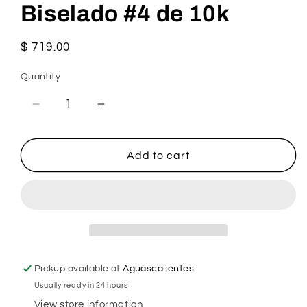
Biselado #4 de 10k
Regular
$ 719.00
price
Quantity
Decrease
Increase
quantity
quantity
for
for
Broqueles
Broqueles
Add to cart
de
de
Estrella
Estrella
Biselado
Biselado
#4
#4
de
de
10k
10k
Pickup available at
Aguascalientes
Usually ready in 24 hours
View store information