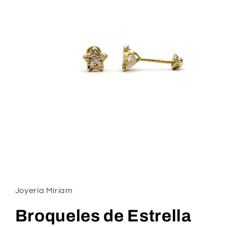
Open
media
1
in
Joyería Miriam
modal
Broqueles de Estrella