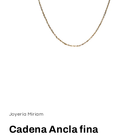
Open
media
1
in
Joyería Miriam
modal
Cadena Ancla fina