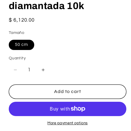
diamantada 10k
Regular
$ 6,120.00
price
Tamaño
50 cm
Quantity
Decrease
Increase
quantity
quantity
for
for
Cadena
Cadena
Add to cart
Ancla
Ancla
fina
fina
diamantada
diamantada
10k
10k
More payment options