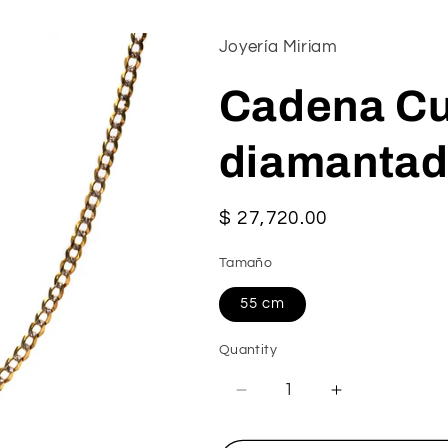
Joyería Miriam
Cadena Cu
diamantad
Regular
$ 27,720.00
price
Tamaño
55 cm
Quantity
Decrease
Increase
quantity
quantity
for
for