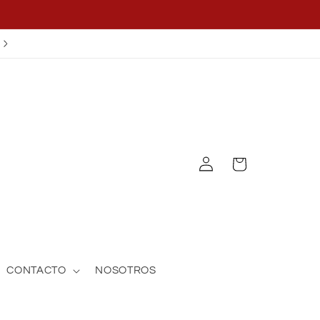
¡APLICA EL CUPÓN OFF25!
Log
Cart
in
CONTACTO
NOSOTROS