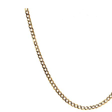
Skip to
product
information