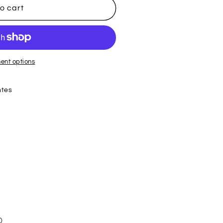
o cart
ent options
ntes
D