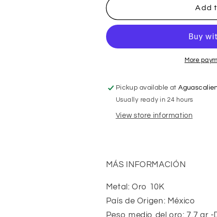
Cadena
Cadena
Add t
Cubana
Cubana
americana
americana
diamantada
diamantada
10K
10K
More paym
Pickup available at
Aguascalie
Usually ready in 24 hours
View store information
MÁS INFORMACIÓN
Metal: Oro 10K
País de Origen: México
Peso medio del oro: 7.7 gr -