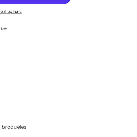
ent options
ntes
e broqueles