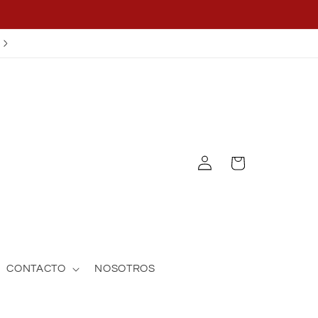
¡APLICA EL CUPÓN OFF25!
Log
Cart
in
CONTACTO
NOSOTROS