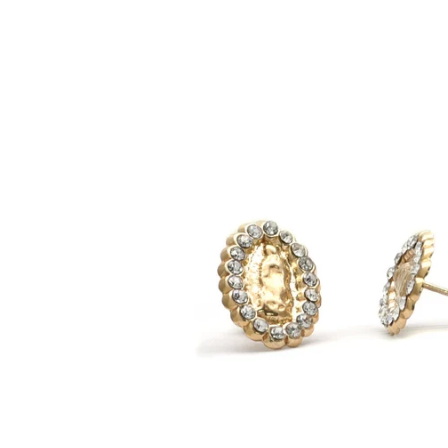
Skip to
product
information