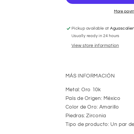
De
De
Guadalupe
Guadalupe
More paym
Grande
Grande
10k
10k
Pickup available at
Aguascalie
Usually ready in 24 hours
View store information
MÁS INFORMACIÓN
Metal: Oro 10k
País de Origen: México
Color de Oro: Amarillo
Piedras: Zirconia
Tipo de producto: Un par d