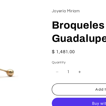
Joyería Miriam
Broqueles 
Guadalupe
Regular
$ 1,481.00
price
Quantity
Decrease
Increase
quantity
quantity
for
for
Broqueles
Broqueles
Add t
de
de
la
la
Virgen
Virgen