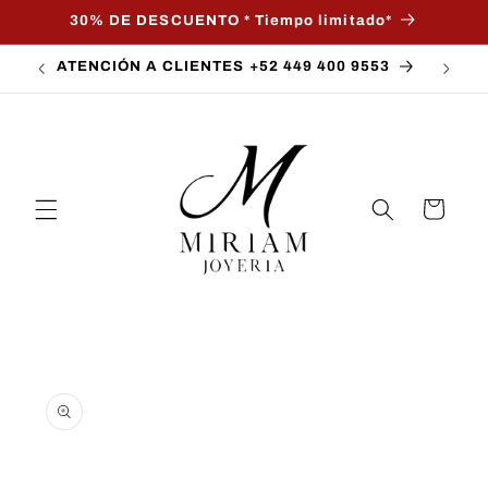
Ir
30% DE DESCUENTO * Tiempo limitado*
directamente
al contenido
ATENCIÓN A CLIENTES +52 449 400 9553
Carrito
Ir
directamente
a la
información
del producto