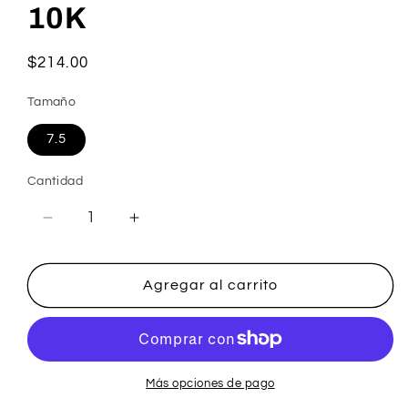
10K
Precio
$214.00
habitual
Tamaño
7.5
Cantidad
Reducir
Aumentar
cantidad
cantidad
para
para
Anillo
Anillo
Agregar al carrito
de
de
Compromiso
Compromiso
10K
10K
Más opciones de pago