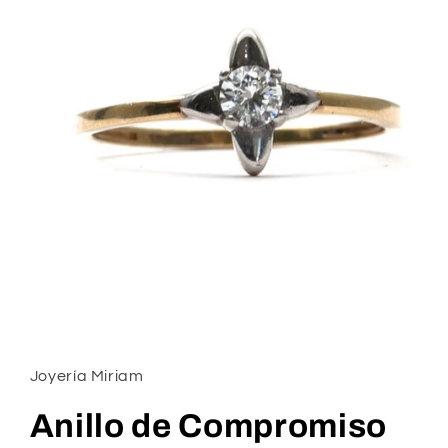
Abrir
elemento
multimedia
1
Joyería Miriam
en
una
ventana
Anillo de Compromiso
modal