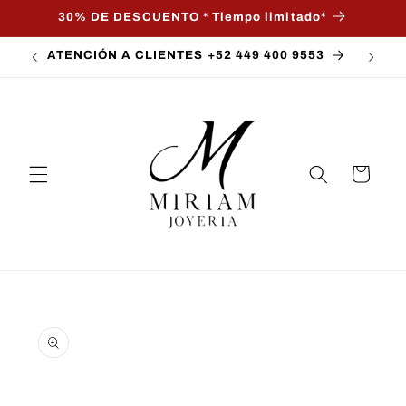
Ir
30% DE DESCUENTO * Tiempo limitado*
directamente
al contenido
ATENCIÓN A CLIENTES +52 449 400 9553
Carrito
Ir
directamente
a la
información
del producto