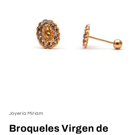
Abrir
elemento
multimedia
1
Joyería Miriam
en
una
ventana
Broqueles Virgen de
modal