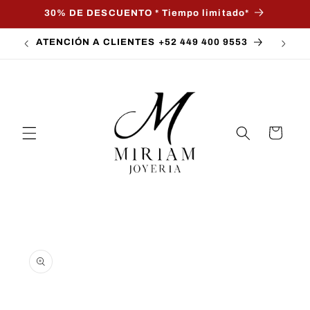
Ir
30% DE DESCUENTO * Tiempo limitado*
directamente
al contenido
ATENCIÓN A CLIENTES +52 449 400 9553
Carrito
Ir
directamente
a la
información
del producto