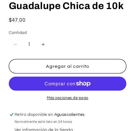
Guadalupe Chica de 10k
Precio
$47.00
habitual
Cantidad
Reducir
Aumentar
cantidad
cantidad
para
para
Broqueles
Broqueles
Agregar al carrito
Virgen
Virgen
de
de
Guadalupe
Guadalupe
Chica
Chica
de
de
Más opciones de pago
10k
10k
Retiro disponible en
Aguascalientes
Normalmente está listo en 24 horas
Ver información de la tienda