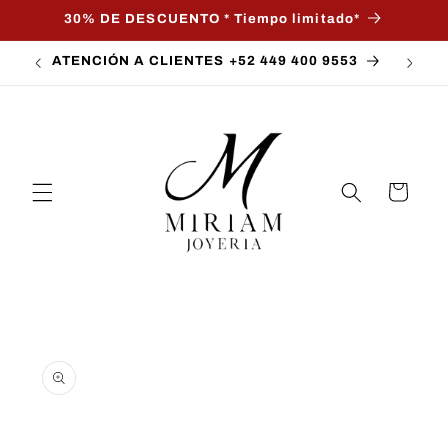
Ir
30% DE DESCUENTO * Tiempo limitado*
directamente
al contenido
ATENCIÓN A CLIENTES +52 449 400 9553
Carrito
Ir
directamente
a la
información
del producto