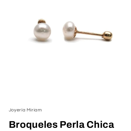
Abrir
elemento
multimedia
1
Joyería Miriam
en
una
ventana
Broqueles Perla Chica
modal