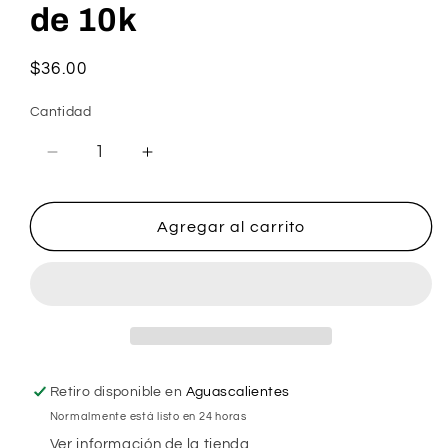
de 10k
Precio
$36.00
habitual
Cantidad
Reducir
Aumentar
cantidad
cantidad
para
para
Broqueles
Broqueles
Agregar al carrito
Perla
Perla
Chica
Chica
de
de
10k
10k
Retiro disponible en
Aguascalientes
Normalmente está listo en 24 horas
Ver información de la tienda