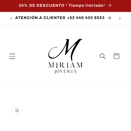
Ir
30% DE DESCUENTO * Tiempo limitado*
directamente
al contenido
ATENCIÓN A CLIENTES +52 449 400 9553
Carrito
Ir
directamente
a la
información
del producto