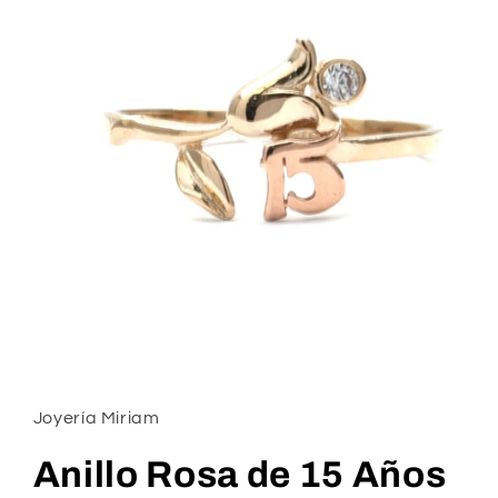
Abrir
elemento
multimedia
1
Joyería Miriam
en
una
ventana
Anillo Rosa de 15 Años
modal