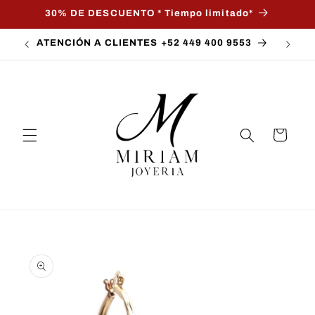
Ir
30% DE DESCUENTO * Tiempo limitado*
directamente
al contenido
ATENCIÓN A CLIENTES +52 449 400 9553
Carrito
Ir
directamente
a la
información
del producto