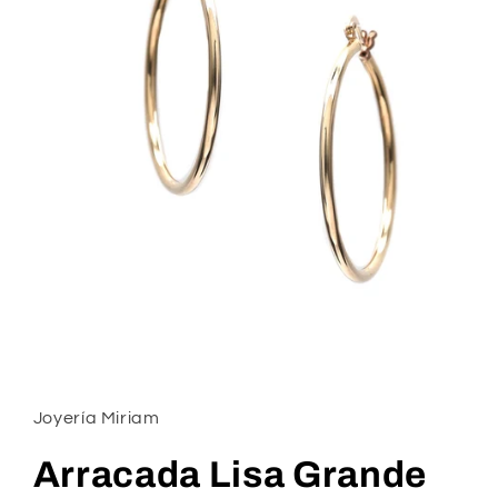
Abrir
elemento
multimedia
1
Joyería Miriam
en
una
ventana
Arracada Lisa Grande
modal