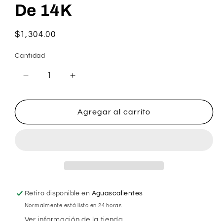
De 14K
Precio
$1,304.00
habitual
Cantidad
Reducir
Aumentar
cantidad
cantidad
para
para
Arracada
Arracada
Agregar al carrito
Lisa
Lisa
Grande
Grande
De
De
14K
14K
Retiro disponible en
Aguascalientes
Normalmente está listo en 24 horas
Ver información de la tienda