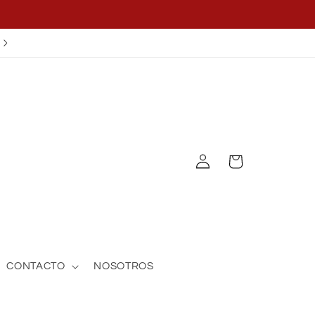
¡APLICA EL CUPÓN OFF25!
Iniciar
Carrito
sesión
CONTACTO
NOSOTROS