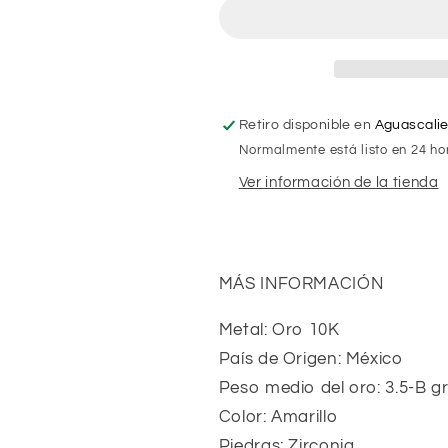
la
la
Suerte
Suerte
de
de
10k
10k
Retiro disponible en
Aguascali
Normalmente está listo en 24 ho
Ver información de la tienda
MÁS INFORMACIÓN
Metal: Oro 10K
País de Origen: México
Peso medio del oro: 3.5-B g
Color: Amarillo
Piedras: Zirconia 