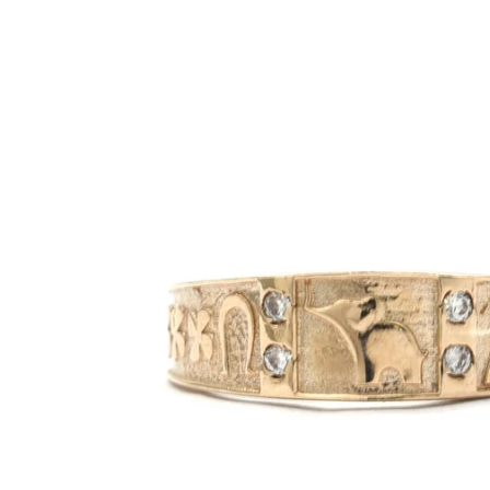
Ir
directamente
a la
información
del producto