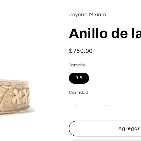
Joyería Miriam
Anillo de 
Precio
$750.00
habitual
Tamaño
9.5
Cantidad
Reducir
Aumentar
cantidad
cantidad
para
para
Anillo
Anillo
Agregar 
de
de