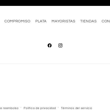
COMPROMISO
PLATA
MAYORISTAS
TIENDAS
CON
Facebook
Instagram
 de reembolso
Política de privacidad
Términos del servicio