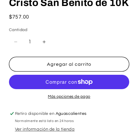
Cristo San Benito de 10K
Precio
$757.00
habitual
Cantidad
Reducir
Aumentar
cantidad
cantidad
para
para
Cristo
Cristo
Agregar al carrito
San
San
Benito
Benito
de
de
10K
10K
Más opciones de pago
Retiro disponible en
Aguascalientes
Normalmente está listo en 24 horas
Ver información de la tienda