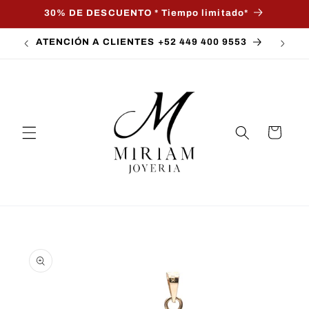
Ir
30% DE DESCUENTO * Tiempo limitado*
directamente
al contenido
ATENCIÓN A CLIENTES +52 449 400 9553
Carrito
Ir
directamente
a la
información
del producto