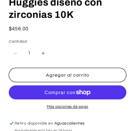
Huggies diseño con
zirconias 10K
Precio
$456.00
habitual
Cantidad
Reducir
Aumentar
cantidad
cantidad
para
para
Huggies
Huggies
Agregar al carrito
diseño
diseño
con
con
zirconias
zirconias
10K
10K
Más opciones de pago
Retiro disponible en
Aguascalientes
Normalmente está listo en 24 horas