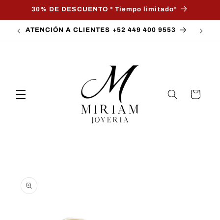
Ir
30% DE DESCUENTO * Tiempo limitado*
directamente
al contenido
ATENCIÓN A CLIENTES +52 449 400 9553
Carrito
Ir
directamente
a la
información
del producto