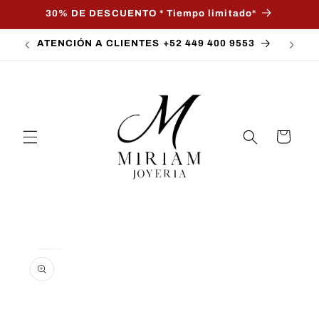
Ir
30% DE DESCUENTO * Tiempo limitado*
directamente
al contenido
ATENCIÓN A CLIENTES +52 449 400 9553
Carrito
Ir
directamente
a la
información
del producto