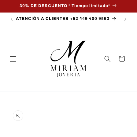
Ir
30% DE DESCUENTO * Tiempo limitado*
directamente
al contenido
ATENCIÓN A CLIENTES +52 449 400 9553
Carrito
Ir
directamente
a la
información
del producto