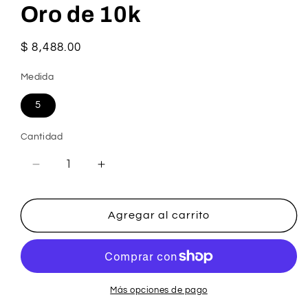
Oro de 10k
Precio
$ 8,488.00
habitual
Medida
5
Cantidad
Reducir
Aumentar
cantidad
cantidad
para
para
Argolla
Argolla
Agregar al carrito
de
de
Matrimonio
Matrimonio
Oro
Oro
de
de
10k
10k
Más opciones de pago