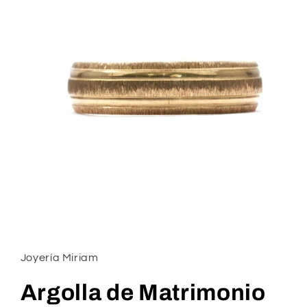
Abrir
elemento
multimedia
1
Joyería Miriam
en
una
ventana
Argolla de Matrimonio
modal