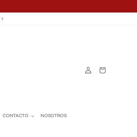
¡APLICA EL CUPÓN OFF25!
Iniciar
Carrito
sesión
CONTACTO
NOSOTROS