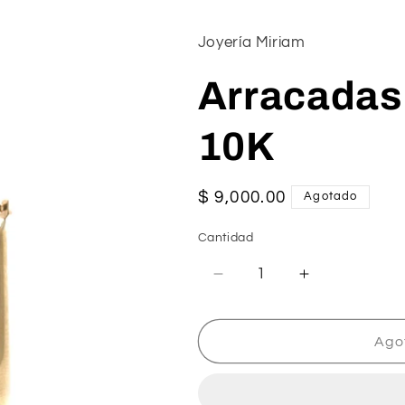
Joyería Miriam
Arracadas
10K
Precio
$ 9,000.00
Agotado
habitual
Cantidad
Reducir
Aumentar
cantidad
cantidad
para
para
Arracadas
Arracadas
Ago
Rectangular
Rectangular
10K
10K