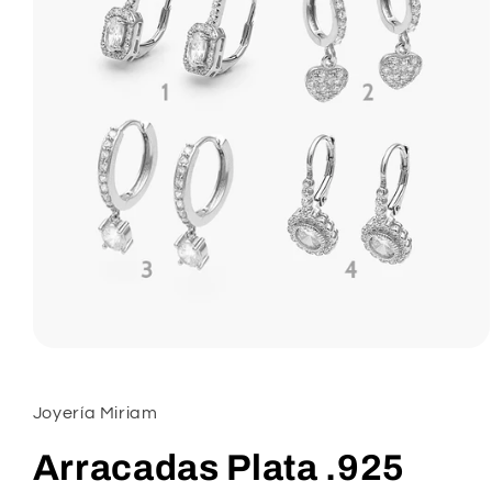
Abrir
elemento
multimedia
1
Joyería Miriam
en
una
ventana
Arracadas Plata .925
modal