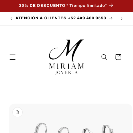
Ir
30% DE DESCUENTO * Tiempo limitado*
directamente
al contenido
ATENCIÓN A CLIENTES +52 449 400 9553
Carrito
Ir
directamente
a la
información
del producto