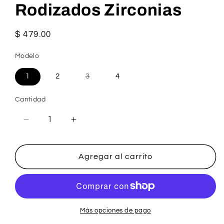
Rodizados Zirconias
Precio
$ 479.00
habitual
Modelo
Variante
1
2
3
4
agotada
o
no
Cantidad
disponible
Reducir
Aumentar
cantidad
cantidad
para
para
Arracadas
Arracadas
Agregar al carrito
Plata
Plata
.925
.925
Rodizados
Rodizados
Zirconias
Zirconias
Más opciones de pago