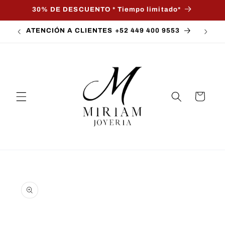
Ir
30% DE DESCUENTO * Tiempo limitado*
directamente
al contenido
ATENCIÓN A CLIENTES +52 449 400 9553
Carrito
Ir
directamente
a la
información
del producto