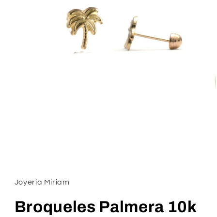
Abrir
elemento
multimedia
1
Joyería Miriam
en
una
ventana
Broqueles Palmera 10k
modal