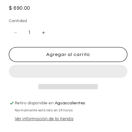
Precio
$ 690.00
habitual
Cantidad
Reducir
Aumentar
cantidad
cantidad
para
para
Broqueles
Broqueles
Agregar al carrito
Palmera
Palmera
10k
10k
Retiro disponible en
Aguascalientes
Normalmente está listo en 24 horas
Ver información de la tienda