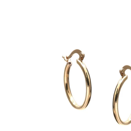
Ir
directamente
a la
información
del producto