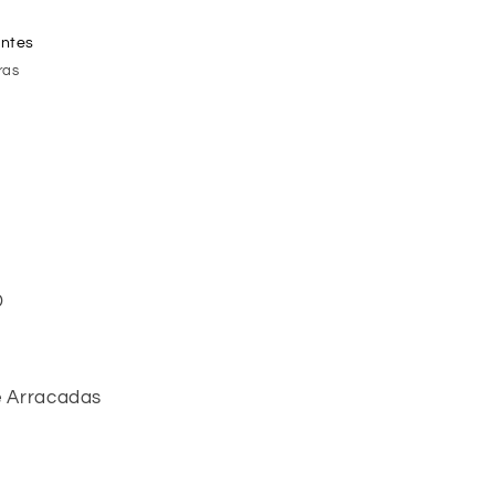
entes
ras
D
e Arracadas