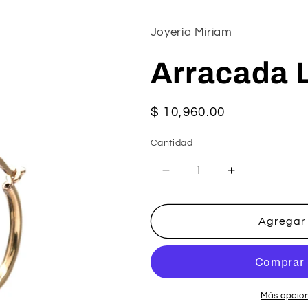
Joyería Miriam
Arracada 
Precio
$ 10,960.00
habitual
Cantidad
Reducir
Aumentar
cantidad
cantidad
para
para
Arracada
Arracada
Agregar 
Lisa
Lisa
De
De
14K
14K
Más opcio