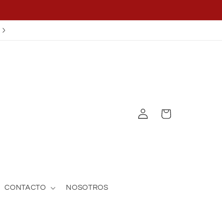
¡APLICA EL CUPÓN OFF25!
Iniciar
Carrito
sesión
CONTACTO
NOSOTROS