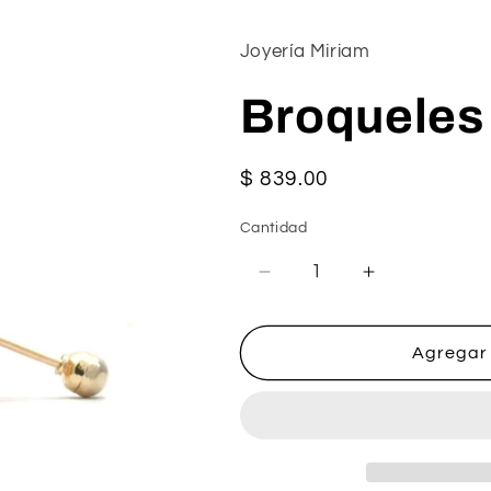
Joyería Miriam
Broqueles
Precio
$ 839.00
habitual
Cantidad
Reducir
Aumentar
cantidad
cantidad
para
para
Broqueles
Broqueles
Agregar 
de
de
Oso
Oso
10k
10k