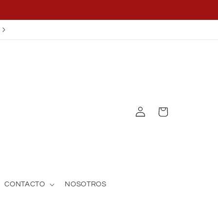
¡APLICA EL CUPÓN OFF25!
Iniciar
Carrito
sesión
CONTACTO
NOSOTROS