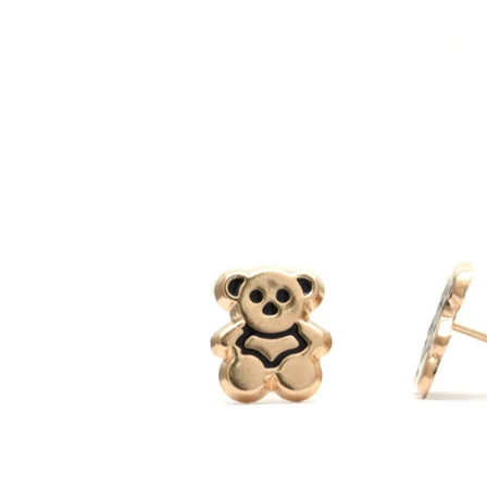
Ir
directamente
a la
información
del producto