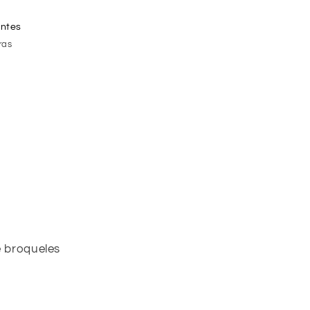
entes
ras
e broqueles