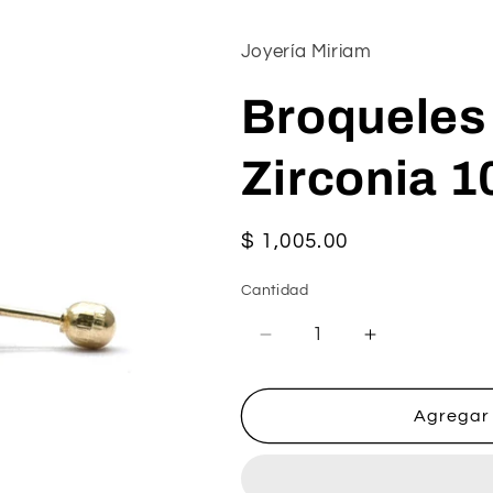
Joyería Miriam
Broqueles
Zirconia 1
Precio
$ 1,005.00
habitual
Cantidad
Reducir
Aumentar
cantidad
cantidad
para
para
Broqueles
Broqueles
Agregar 
Redondo
Redondo
con
con
Zirconia
Zirconia