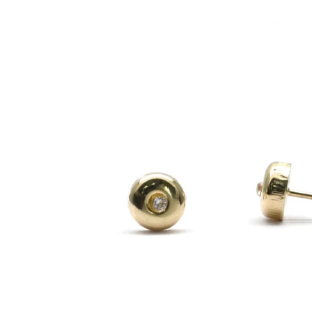
Ir
directamente
a la
información
del producto