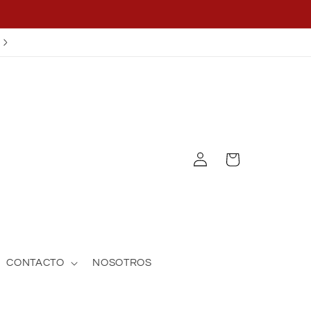
¡APLICA EL CUPÓN OFF25!
Iniciar
Carrito
sesión
CONTACTO
NOSOTROS