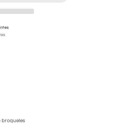
entes
ras
e broqueles