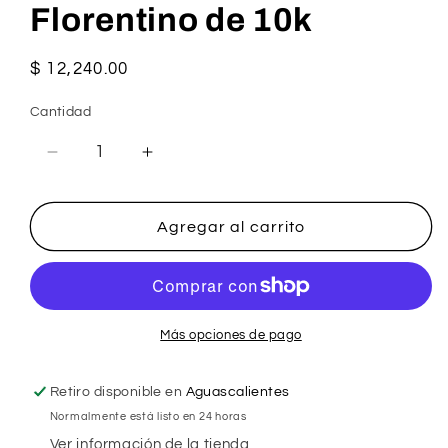
Florentino de 10k
Precio
$ 12,240.00
habitual
Cantidad
Reducir
Aumentar
cantidad
cantidad
para
para
Pulsera
Pulsera
Agregar al carrito
Diseño
Diseño
Florentino
Florentino
de
de
10k
10k
Más opciones de pago
Retiro disponible en
Aguascalientes
Normalmente está listo en 24 horas
Ver información de la tienda