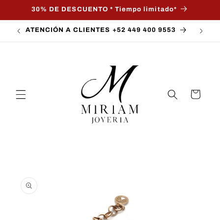
Ir
30% DE DESCUENTO * Tiempo limitado*
directamente
al contenido
ATENCIÓN A CLIENTES +52 449 400 9553
Carrito
Ir
directamente
a la
información
del producto