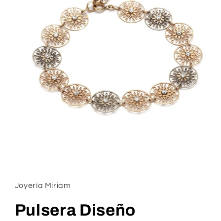
Abrir
elemento
multimedia
1
Joyería Miriam
en
una
ventana
Pulsera Diseño
modal