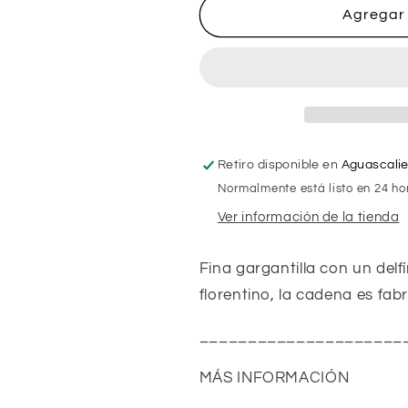
Gargantilla
Gargantilla
Agregar 
con
con
Delfín
Delfín
Florentino
Florentino
10k
10k
Retiro disponible en
Aguascali
Normalmente está listo en 24 ho
Ver información de la tienda
Fina gargantilla con un delfí
florentino, la cadena es fabr
_____________________
MÁS INFORMACIÓN