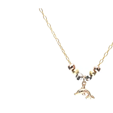
Ir
directamente
a la
información
del producto