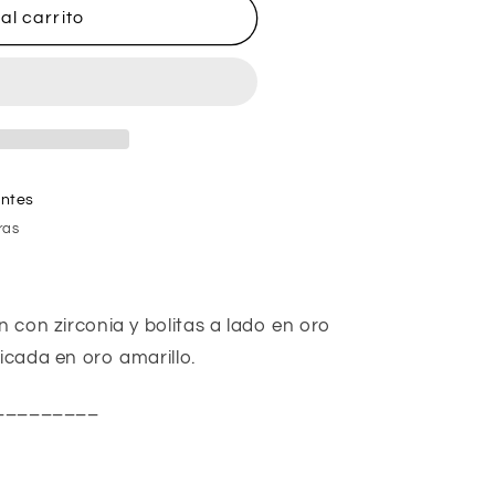
al carrito
entes
ras
n con zirconia y bolitas a lado en oro 
icada en oro amarillo. 
_________