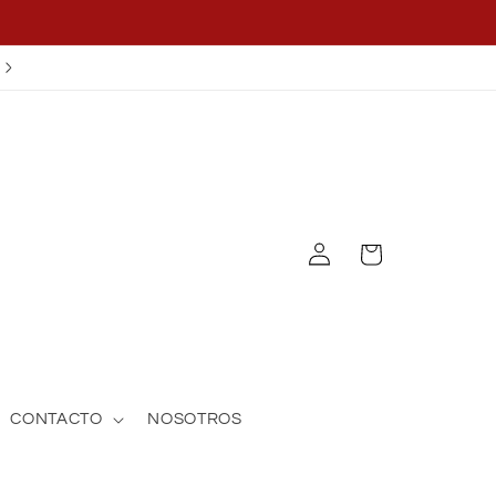
¡APLICA EL CUPÓN OFF25!
Iniciar
Carrito
sesión
CONTACTO
NOSOTROS