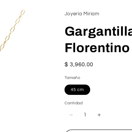
Joyería Miriam
Gargantill
Florentino
Precio
$ 3,960.00
habitual
Tamaño
45 cm
Cantidad
Reducir
Aumentar
cantidad
cantidad
para
para