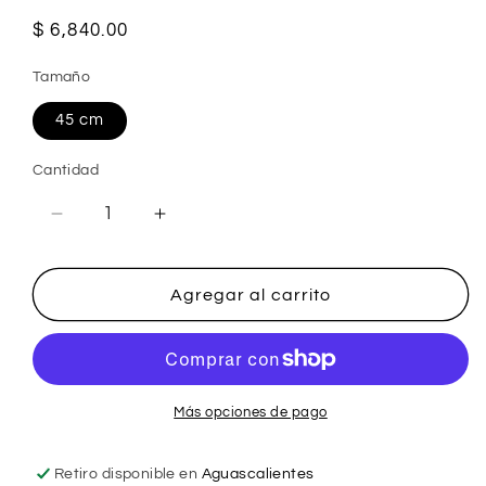
Precio
$ 6,840.00
habitual
Tamaño
45 cm
Cantidad
Reducir
Aumentar
cantidad
cantidad
para
para
Gargantilla
Gargantilla
Agregar al carrito
Love
Love
10k
10k
Más opciones de pago
Retiro disponible en
Aguascalientes