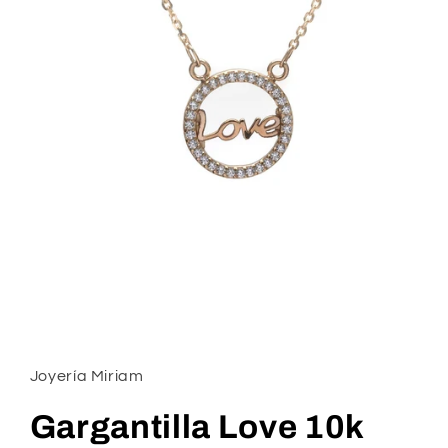
Abrir
elemento
multimedia
1
Joyería Miriam
en
una
ventana
Gargantilla Love 10k
modal