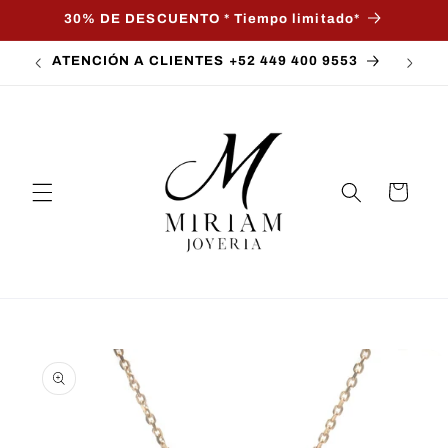
Ir
30% DE DESCUENTO * Tiempo limitado*
directamente
al contenido
ATENCIÓN A CLIENTES +52 449 400 9553
Carrito
Ir
directamente
a la
información
del producto