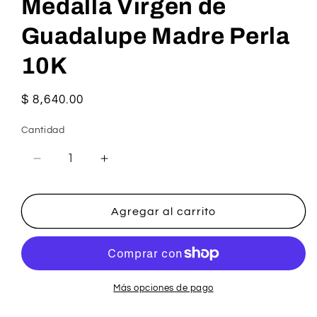
Medalla Virgen de
Guadalupe Madre Perla
10K
Precio
$ 8,640.00
habitual
Cantidad
Reducir
Aumentar
cantidad
cantidad
para
para
Medalla
Medalla
Agregar al carrito
Virgen
Virgen
de
de
Guadalupe
Guadalupe
Madre
Madre
Perla
Perla
Más opciones de pago
10K
10K