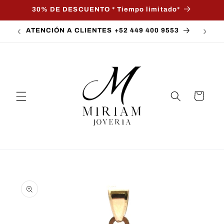
Ir
30% DE DESCUENTO * Tiempo limitado*
directamente
al contenido
ATENCIÓN A CLIENTES +52 449 400 9553
Carrito
Ir
directamente
a la
información
del producto